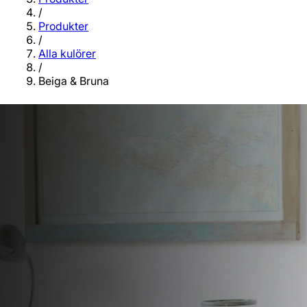
/
Produkter
/
Alla kulörer
/
Beiga & Bruna