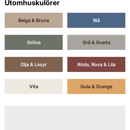
Utomhuskulörer
Beiga & Bruna
Blå
Gröna
Grå & Svarta
Olja & Lasyr
Röda, Rosa & Lila
Vita
Gula & Orange