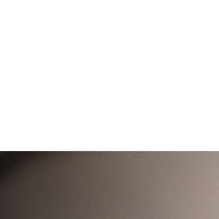
KAKEL & KLINKER →​