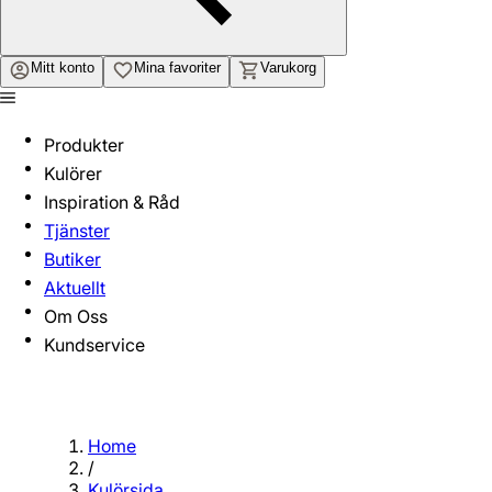
Mitt konto
Mina favoriter
Varukorg
Produkter
Kulörer
Inspiration & Råd
Tjänster
Butiker
Aktuellt
Om Oss
Kundservice
Home
/
Kulörsida