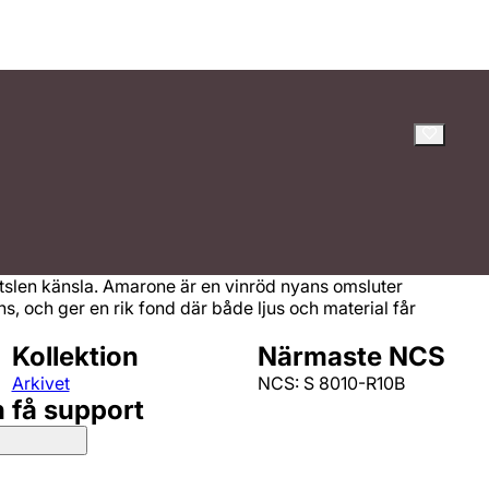
len känsla. Amarone är en vinröd nyans omsluter
 och ger en rik fond där både ljus och material får
Kollektion
Närmaste NCS
Arkivet
NCS: S 8010-R10B
h få support