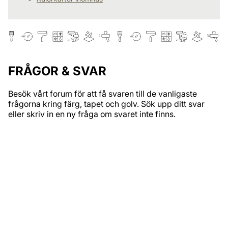
FRÅGOR & SVAR
Besök vårt forum för att få svaren till de vanligaste
frågorna kring färg, tapet och golv. Sök upp ditt svar
eller skriv in en ny fråga om svaret inte finns.
Ska måla om kökstaket
Måla badrumstak
Kan man måla en kamin i plåt?
Alcro X Emilia IlkeAlcro