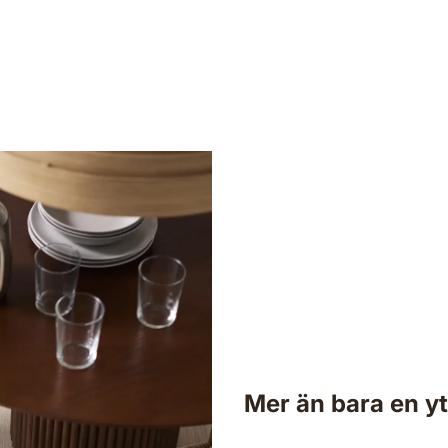
Design
Hål
Vi anpassar färg, egenskaper och material till din
Gol
inredningsstil. Förverkliga din vision med vårt
oss
varierande utbud.
Mer än bara en y