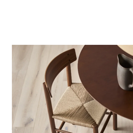
Funktionalitet
Tåliga, ljuddämpande eller möjliga att slipa om? Välj
golv efter behov så att ditt hem klarar vardagen.