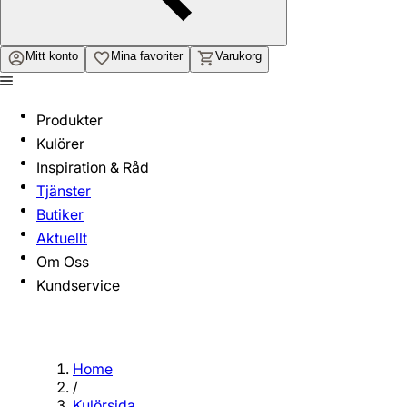
Mitt konto
Mina favoriter
Varukorg
Produkter
Kulörer
Inspiration & Råd
Tjänster
Butiker
Aktuellt
Om Oss
Kundservice
Home
/
Kulörsida