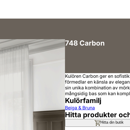
748 Carbon
Kulören Carbon ger en sofist
förmedlar en känsla av elegans,
sin unika kombination av mör
mångsidig bas som kan komple
Kulörfamilj
Beiga & Bruna
Hitta produkter oc
Hitta din butik