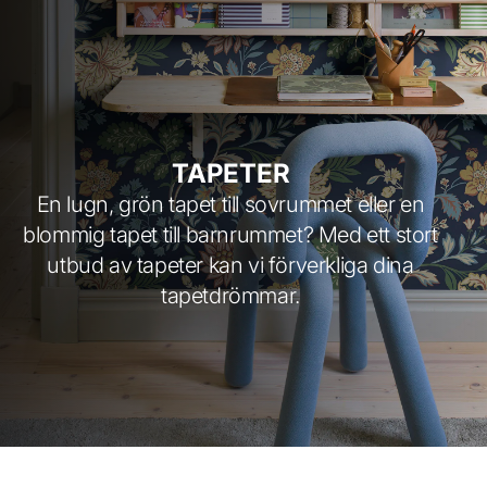
TAPETER
En lugn, grön tapet till sovrummet eller en
blommig tapet till barnrummet? Med ett stort
utbud av tapeter kan vi förverkliga dina
tapetdrömmar.