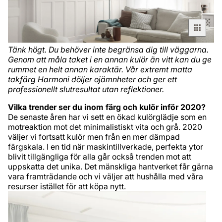
Tänk högt. Du behöver inte begränsa dig till väggarna.
Genom att måla taket i en annan kulör än vitt kan du ge
rummet en helt annan karaktär. Vår extremt matta
takfärg Harmoni döljer ojämnheter och ger ett
professionellt slutresultat utan reflektioner.
Vilka trender ser du inom färg och kulör inför 2020?
De senaste åren har vi sett en ökad kulörglädje som en
motreaktion mot det minimalistiskt vita och grå. 2020
väljer vi fortsatt kulör men från en mer dämpad
färgskala. I en tid när maskintillverkade, perfekta ytor
blivit tillgängliga för alla går också trenden mot att
uppskatta det unika. Det mänskliga hantverket får gärna
vara framträdande och vi väljer att hushålla med våra
resurser istället för att köpa nytt.