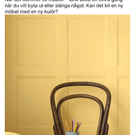
när du vill byta ut eller slänga något. Kan det bli en ny
möbel med en ny kulör?