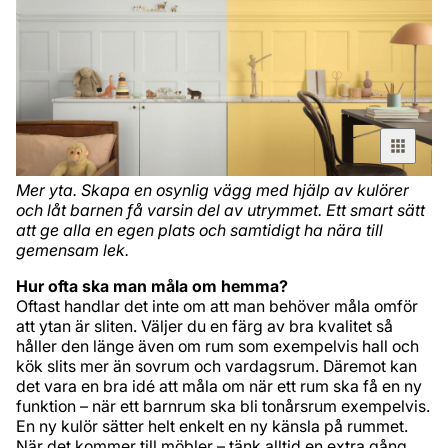
Mer yta. Skapa en osynlig vägg med hjälp av kulörer
och låt barnen få varsin del av utrymmet. Ett smart sätt
att ge alla en egen plats och samtidigt ha nära till
gemensam lek.
Hur ofta ska man måla om hemma?
Oftast handlar det inte om att man behöver måla omför
att ytan är sliten. Väljer du en färg av bra kvalitet så
håller den länge även om rum som exempelvis hall och
kök slits mer än sovrum och vardagsrum. Däremot kan
det vara en bra idé att måla om när ett rum ska få en ny
funktion – när ett barnrum ska bli tonårsrum exempelvis.
En ny kulör sätter helt enkelt en ny känsla på rummet.
När det kommer till möbler – tänk alltid en extra gång