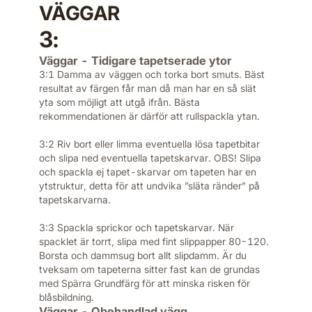
VÄGGAR
3:
Väggar - Tidigare tapetserade ytor
3:1 Damma av väggen och torka bort smuts. Bäst
resultat av färgen får man då man har en så slät
yta som möjligt att utgå ifrån. Bästa
rekommendationen är därför att rullspackla ytan.
3:2 Riv bort eller limma eventuella lösa tapetbitar
och slipa ned eventuella tapetskarvar. OBS! Slipa
och spackla ej tapet-skarvar om tapeten har en
ytstruktur, detta för att undvika ”släta ränder” på
tapetskarvarna.
3:3 Spackla sprickor och tapetskarvar. När
spacklet är torrt, slipa med fint slippapper 80-120.
Borsta och dammsug bort allt slipdamm. Är du
tveksam om tapeterna sitter fast kan de grundas
med Spärra Grundfärg för att minska risken för
blåsbildning.
Väggar - Obehandlad vägg