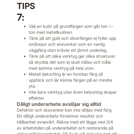
TIPS
7:
Välj en kulör på grundfärgen som går ton-i-
ton med metall­kulören.
Tänk på att guld och silverfärgen ej fyller upp
smårepor och skavanker som en vanlig
väggfärg utan kräver ett jämnt underlag.
Tänk på att olika verktyg ger olika strukturer
så skydda det som ej skall målas och måla
med samma verktyg på hela ytan.
Metall dekorfärg är en formbar färg så
upptäck och lär känna färgen på en mindre
yta.
Inte bara verktyg utan även belysning skapar
effekter.
Dåligt underarbete avslöjar sig alltid
Defekter och skavanker kan inte döljas med färg.
Ett dåligt underarbete försämrar resultat och
hållbarhet avsevärt. Räkna med att lägga ned 3/4
av arbetstiden på underarbetet och resterande på
själva målningsarbetet. Då är du på god väg mot ett