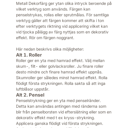
Metall Dekorfärg ger ytan olika intryck beroende på
vilket verktyg som används. Färgen kan
penselstrykas, rollas eller sprutmålas. För samtliga
verktyg gäller att färgen kommer att skifta i ton
efter verktygets riktning vid applicering vilket kan
vid tjocka pålägg av färg nyttjas som en dekorativ
effekt. Rör om färgen noggrant.
Här nedan beskrivs olika möjligheter:
Alt 1. Roller
Roller ger en yta med hamrad effekt. Välj mellan
skum-, filt- eller golvlacksroller. Ju finare roller
desto mindre och finare hamrad effekt uppnås.
Skumroller ger således minst hamrad effekt. Rolla
flödigt första strykningen. Rolla sakta så att inga
luftblåsor uppstår.
Alt 2. Pensel
Penselstrykning ger en yta med penselränder.
Detta kan användas antingen med ränderna som
blir från penselborsten vid efterslätning eller som en
dekorativ effekt med t ex kryss-strykning.
Applicera ganska flödigt vid första strykningen.