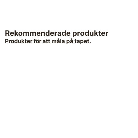
Dags att lacka trägolvet eller parketten? Här hittar du
snabba och enkla tips för hur du ska gå tillväga för att få
ett perfekt och skinande resultat.
Rekommenderade produkter
Produkter för att måla på tapet.