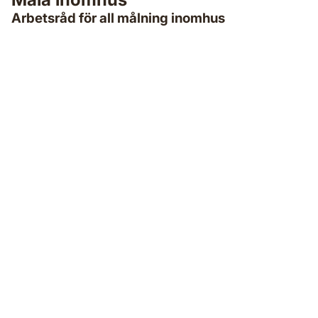
Arbetsråd för all målning inomhus
Måla om fönster invändigt
När det är dags att måla om dina fönster inomhus finns det
några steg som hjälper dig få ett perfekt resultat.