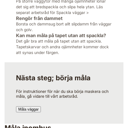
På större väggytor med många ojämnheter lönar
det sig att bredspackla och slipa hela ytan. Läs
separat arbetsråd för Spackla väggar >
Rengör från dammet
Borsta och dammsug bort allt slipdamm från väggar
och golv.
Kan man måla på tapet utan att spackla?
Det går bra att måla på tapet utan att spackla.
Tapetskarvar och andra ojämnheter kommer dock
att synas under färgen.
Nästa steg; börja måla
För instruktioner för när du ska börja maskera och
måla, gå vidare till vårt arbetsråd.
Måla väggar
Måla inomhus