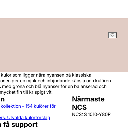
kulör som ligger nära nyansen på klassiska
tonen ger en mjuk och inbjudande känsla och kulören
ns med gröna och blå nyanser för en balanserad och
cket fin till krispigt vit.
on
Närmaste
kollektion – 154 kulörer för
NCS
NCS: S 1010-Y80R
rs. Utvalda kulörförslag
h få support