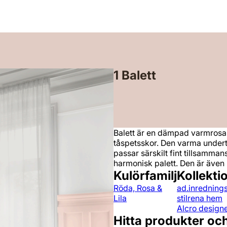
1 Balett
Balett är en dämpad varmrosa 
tåspetsskor. Den varma under
passar särskilt fint tillsamma
harmonisk palett. Den är även my
Kulörfamilj
Kollekti
Röda, Rosa &
ad.inrednings
Lila
stilrena hem
Alcro designe
Hitta produkter oc