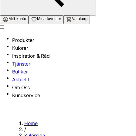
Mitt konto
Mina favoriter
Varukorg
Produkter
Kulörer
Inspiration & Råd
Tjänster
Butiker
Aktuellt
Om Oss
Kundservice
Home
/
Kulörsida