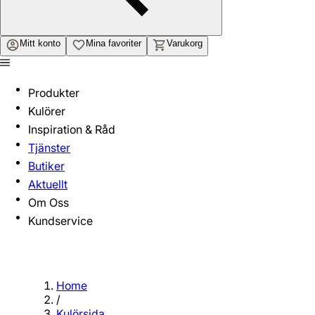
Mitt konto
Mina favoriter
Varukorg
Produkter
Kulörer
Inspiration & Råd
Tjänster
Butiker
Aktuellt
Om Oss
Kundservice
Home
/
Kulörsida