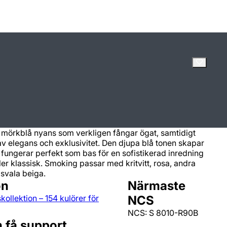
mörkblå nyans som verkligen fångar ögat, samtidigt
v elegans och exklusivitet. Den djupa blå tonen skapar
fungerar perfekt som bas för en sofistikerad inredning
er klassisk. Smoking passar med kritvitt, rosa, andra
 svala beiga.
on
Närmaste
kollektion – 154 kulörer för
NCS
NCS: S 8010-R90B
h få support