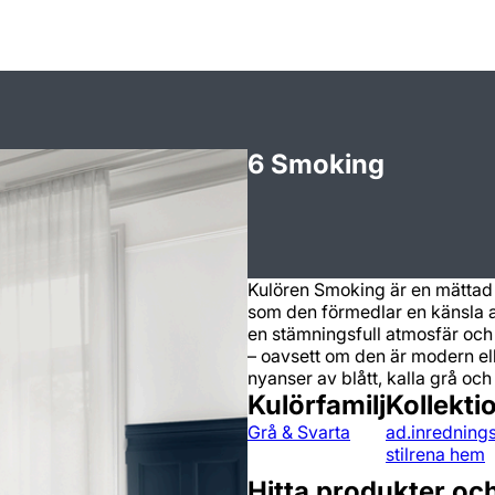
6 Smoking
Kulören Smoking är en mättad 
som den förmedlar en känsla a
en stämningsfull atmosfär och 
– oavsett om den är modern ell
nyanser av blått, kalla grå och
Kulörfamilj
Kollekti
Grå & Svarta
ad.inrednings
stilrena hem
Hitta produkter oc