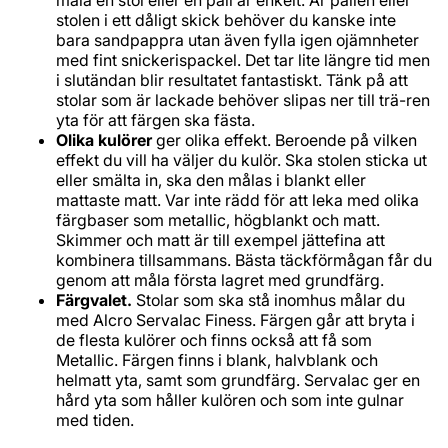
måla en stol eller en pall är enkelt. Är pallen eller
stolen i ett dåligt skick behöver du kanske inte
bara sandpappra utan även fylla igen ojämnheter
med fint snickerispackel. Det tar lite längre tid men
i slutändan blir resultatet fantastiskt. Tänk på att
stolar som är lackade behöver slipas ner till trä-ren
yta för att färgen ska fästa.
Olika kulörer
ger olika effekt. Beroende på vilken
effekt du vill ha väljer du kulör. Ska stolen sticka ut
eller smälta in, ska den målas i blankt eller
mattaste matt. Var inte rädd för att leka med olika
färgbaser som metallic, högblankt och matt.
Skimmer och matt är till exempel jättefina att
kombinera tillsammans. Bästa täckförmågan får du
genom att måla första lagret med grundfärg.
Färgvalet.
Stolar som ska stå inomhus målar du
med Alcro Servalac Finess. Färgen går att bryta i
de flesta kulörer och finns också att få som
Metallic. Färgen finns i blank, halvblank och
helmatt yta, samt som grundfärg. Servalac ger en
hård yta som håller kulören och som inte gulnar
med tiden.