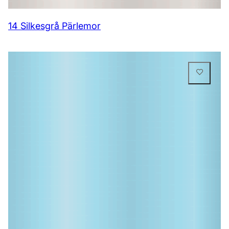
14 Silkesgrå Pärlemor