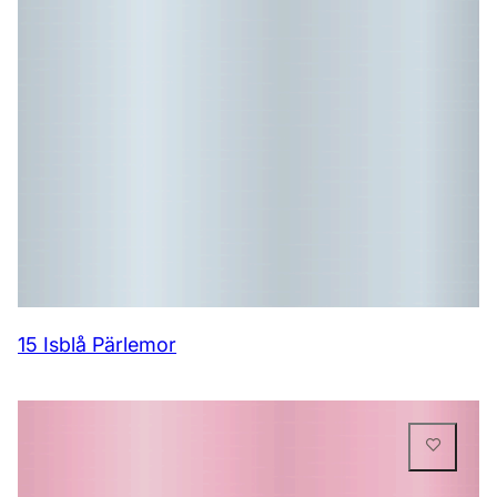
15 Isblå Pärlemor