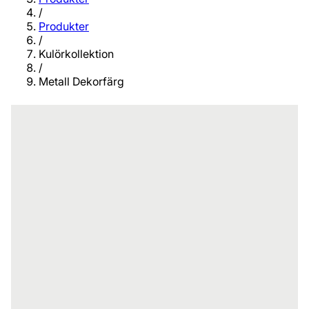
/
Produkter
/
Kulörkollektion
/
Metall Dekorfärg
24 skimrande kulörer som ger en
vacker metallisk finish på möbler,
snickerier, prydnadsföremål och
inredningsdetaljer.