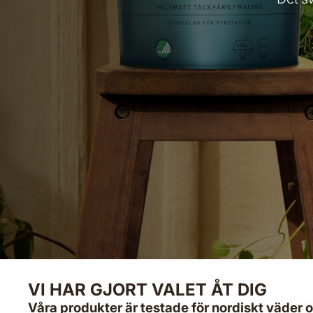
VI HAR GJORT VALET ÅT DIG
Våra produkter är testade för nordiskt väde