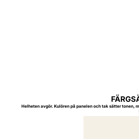
VILLA HALVMATT TÄCKFÄRG
Passar för ny- och ommålning av tidigare akrylatmålade
fasader. God kulör- och glanshållning, är lätt att måla
med och ger ett bra slutresultat
FÄRGSÄ
Helheten avgör. Kulören på panelen och tak sätter tonen, m