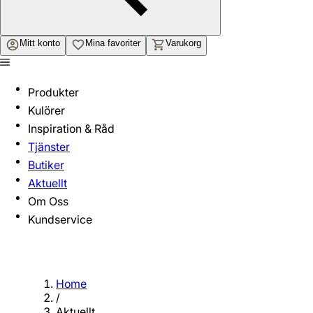
Mitt konto
Mina favoriter
Varukorg
Produkter
Kulörer
Inspiration & Råd
Tjänster
Butiker
Aktuellt
Om Oss
Kundservice
Home
/
Aktuellt