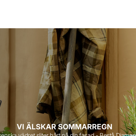
VI ÄLSKAR SOMMARREGN
enska vädret sliter hårt på din fasad - Bestå Diaman