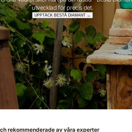
utvecklad för precis det.
UPPTÄCK BESTÅ DIAMANT →
r och rekommenderade av våra experter