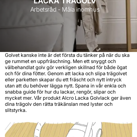
LACKA TRÄGOLV
Arbetsråd - Måla inomhus
Golvet kanske inte är det första du tänker på när du ska
ge rummet en uppfräschning. Men ett snyggt och
välbehandlat golv gör verkligen skillnad för både ögat
och för dina fötter. Genom att lacka och slipa trägolvet
eller parketten skapar du ett fräscht och nytt intryck
utan att du behöver lägga nytt. Spana in vår enkla och
snabba guide för hur du lackar, rengör, slipar och
mycket mer. Vår produkt Alcro Lacka Golvlack ger även
dina trägolv den rätta träkänslan med lyster och
slitstyrka.