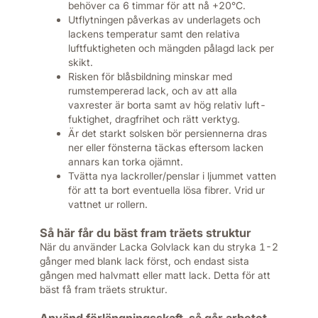
behöver ca 6 timmar för att nå +20°C.
Utflytningen påverkas av underlagets och
lackens temperatur samt den relativa
luftfuktigheten och mängden pålagd lack per
skikt.
Risken för blåsbildning minskar med
rumstempererad lack, och av att alla
vaxrester är borta samt av hög relativ luft-
fuktighet, dragfrihet och rätt verktyg.
Är det starkt solsken bör persiennerna dras
ner eller fönsterna täckas eftersom lacken
annars kan torka ojämnt.
Tvätta nya lackroller/penslar i ljummet vatten
för att ta bort eventuella lösa fibrer. Vrid ur
vattnet ur rollern.
Så här får du bäst fram träets struktur
När du använder Lacka Golvlack kan du stryka 1-2
gånger med blank lack först, och endast sista
gången med halvmatt eller matt lack. Detta för att
bäst få fram träets struktur.