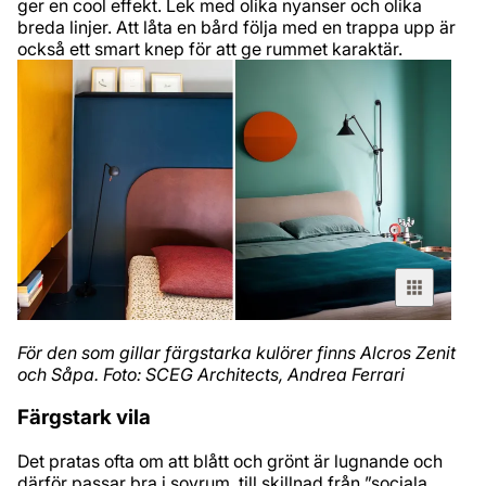
ger en cool effekt. Lek med olika nyanser och olika
breda linjer. Att låta en bård följa med en trappa upp är
också ett smart knep för att ge rummet karaktär.
För den som gillar färgstarka kulörer finns Alcros Zenit
och Såpa. Foto: SCEG Architects, Andrea Ferrari
Färgstark vila
Det pratas ofta om att blått och grönt är lugnande och
därför passar bra i sovrum, till skillnad från ”sociala