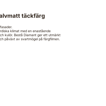
alvmatt täckfärg
fasader.​
nordiska klimat med en enastående
och kulör. Bestå Diamant ger ett utmärkt
h påväxt av svartmögel på färgfilmen.