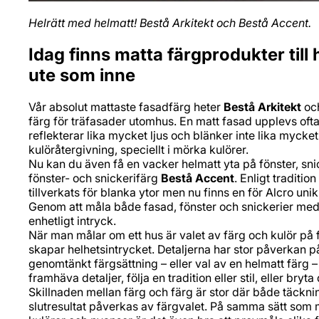
Helrätt med helmatt! Bestå Arkitekt och Bestå Accent.
Idag finns matta färgprodukter till
ute som inne
Vår absolut mattaste fasadfärg heter
Bestå Arkitekt
och
färg för träfasader utomhus. En matt fasad upplevs ofta
reflekterar lika mycket ljus och blänker inte lika mycket
kulöråtergivning, speciellt i mörka kulörer.
Nu kan du även få en vacker helmatt yta på fönster, sni
fönster- och snickerifärg
Bestå Accent
. Enligt traditio
tillverkats för blanka ytor men nu finns en för Alcro u
Genom att måla både fasad, fönster och snickerier med 
enhetligt intryck.
När man målar om ett hus är valet av färg och kulör på 
skapar helhetsintrycket. Detaljerna har stor påverkan p
genomtänkt färgsättning – eller val av en helmatt färg
framhäva detaljer, följa en tradition eller stil, eller bryta
Skillnaden mellan färg och färg är stor där både täcknin
slutresultat påverkas av färgvalet. På samma sätt som 