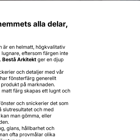
 hemmets alla delar,
 är en helmatt, högkvalitativ
 lugnare, eftersom färgen inte
.
Bestå Arkitekt
ger en djup
ckerier och detaljer med vår
n har fönsterfärg generellt
nik produkt på marknaden.
matt färg skapas ett lugnt och
fönster och snickerier det som
å slutresultatet och med
 – kan man gömma, eller
 den.
g, glans, hållbarhet och
man ofta provmålar olika