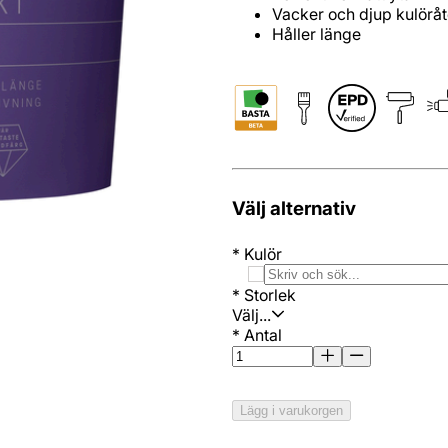
Vacker och djup kulörå
Håller länge
Välj alternativ
*
Kulör
*
Storlek
Välj...
*
Antal
Lägg i varukorgen