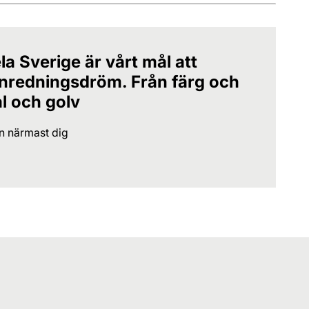
la Sverige är vårt mål att
 inredningsdröm. Från färg och
al och golv
en närmast dig