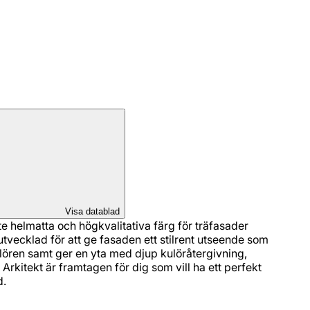
Visa datablad
te helmatta och högkvalitativa färg för träfasader
utvecklad för att ge fasaden ett stilrent utseende som
ulören samt ger en yta med djup kulöråtergivning,
å Arkitekt är framtagen för dig som vill ha ett perfekt
d.