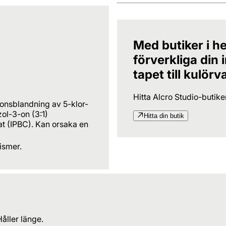
Med butiker i he
förverkliga din
tapet till kulörv
Hitta Alcro Studio-butik
ionsblandning av 5-klor-
ol-3-on (3:1)
Hitta din butik
t (IPBC). Kan orsaka en
ismer.
åller länge.