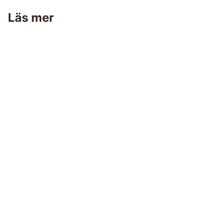
Läs mer
Måla fönster & snickerier