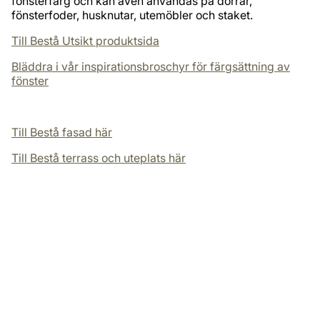
fönsterfärg och kan även​ användas på dörrar,
fönsterfoder, husknutar, utemöbler och​ staket.
Till Bestå Utsikt produktsida
Bläddra i vår inspirationsbroschyr för färgsättning av
fönster
Till Bestå fasad här
Till Bestå terrass och uteplats här