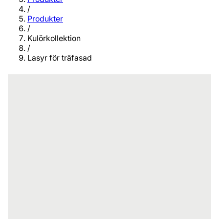
/
Produkter
/
Kulörkollektion
/
Lasyr för träfasad
En färgkollektion med naturligt bruna
och grå nyanser som påminner om
obehandlat, tjärat och åldrat trä.