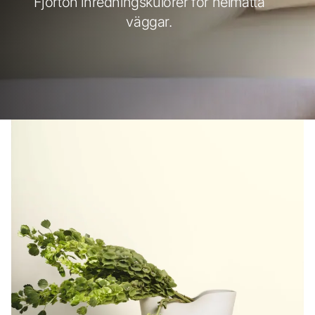
Fjorton inredningskulörer för helmatta
väggar.