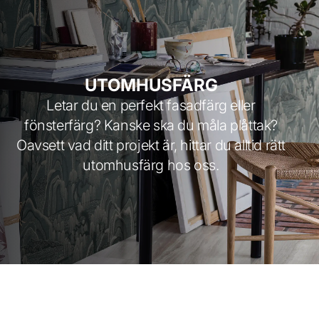
UTOMHUSFÄRG
Letar du en perfekt fasadfärg eller
fönsterfärg? Kanske ska du måla plåttak?
Oavsett vad ditt projekt är, hittar du alltid rätt
utomhusfärg hos oss.
Lång livslängd