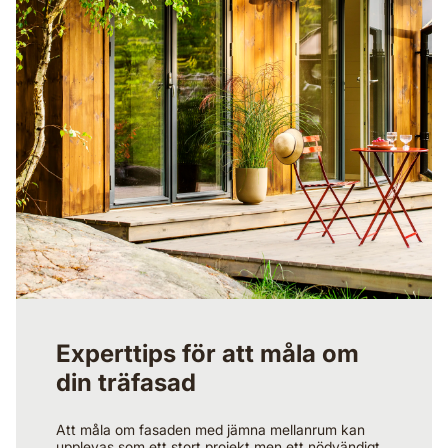
Experttips för att måla om
din träfasad
Att måla om fasaden med jämna mellanrum kan
upplevas som ett stort projekt men ett nödvändigt