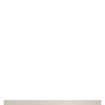
Våra färger håller sig snygga under lång tid vilket
minskar underhållet och säkerställer kulöråtergivningen.
Design
Grön, grå eller vit fasadfärg? Eller inspiration för din altan
och utemöbler? Dina stilsäkra val finns hos oss.
Kvalitet
Högkvalitativ färg med god täckförmåga kräver färre
lager, vilket gör ditt jobb både enklare och roligare.