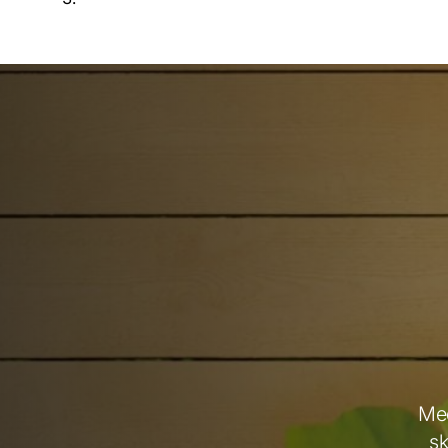
Med
s