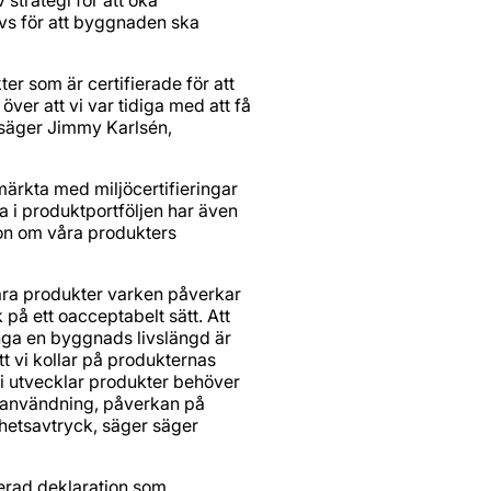
 strategi för att öka
hövs för att byggnaden ska
er som är certifierade för att
ver att vi var tidiga med att få
 säger Jimmy Karlsén,
ärkta med miljöcertifieringar
i produktportföljen har även
ion om våra produkters
t våra produkter varken påverkar
på ett oacceptabelt sätt. Att
nga en byggnads livslängd är
tt vi kollar på produkternas
 vi utvecklar produkter behöver
till användning, påverkan på
rhetsavtryck, säger säger
erad deklaration som