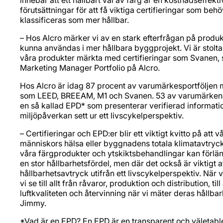
innebär att ett hållbart val av färg är en kostnadseffektiv
förutsättningar för att få viktiga certifieringar som be
klassificeras som mer hållbar.
– Hos Alcro märker vi av en stark efterfrågan på produkt
kunna användas i mer hållbara byggprojekt. Vi är stolta ö
våra produkter märkta med certifieringar som Svanen,
Marketing Manager Portfolio på Alcro.
Hos Alcro är idag 87 procent av varumärkesportföljen m
som LEED, BREEAM, M1 och Svanen. 53 av varumärkena 
en så kallad EPD* som presenterar verifierad informat
miljöpåverkan sett ur ett livscykelperspektiv.
– Certifieringar och EPD:er blir ett viktigt kvitto på at
människors hälsa eller byggnadens totala klimatavtryck 
våra färgprodukter och ytskiktsbehandlingar kan förlä
en stor hållbarhetsfördel, men där det också är viktigt a
hållbarhetsavtryck utifrån ett livscykelperspektiv. När
vi se till allt från råvaror, produktion och distribution, 
luftkvaliteten och återvinning när vi mäter deras hållba
Jimmy.
*Vad är en EPD? En EPD är en transparent och väletabl