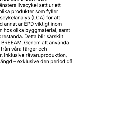
nsters livscykel sett ur ett
olika produkter som fyller
scykelanalys (LCA) för att
nd annat är EPD viktigt inom
en hos olika byggmaterial, samt
standa. Detta blir särskilt
och BREEAM. Genom att använda
 från våra färger och
r, inklusive råvaruproduktion,
slängd – exklusive den period då