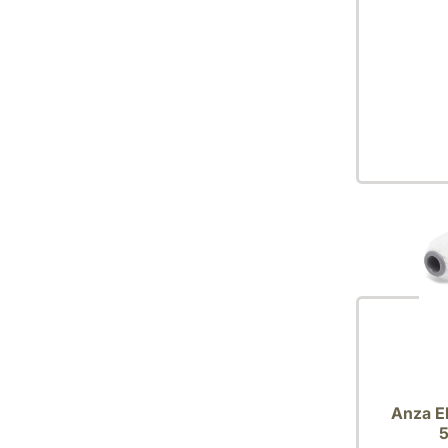
Anza El
5