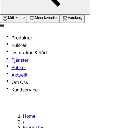
Mitt konto
Mina favoriter
Varukorg
Produkter
Kulörer
Inspiration & Råd
Tjänster
Butiker
Aktuellt
Om Oss
Kundservice
Home
/
Produkter