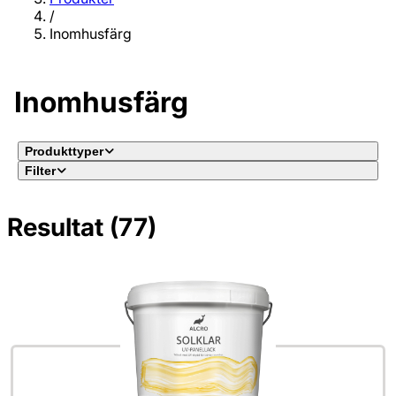
/
Inomhusfärg
Inomhusfärg
Produkttyper
Filter
Resultat (77)
Inga filter valda