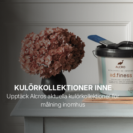
KULÖRKOLLEKTIONER INNE
Upptäck Alcros aktuella kulörkollektioner för
målning inomhus