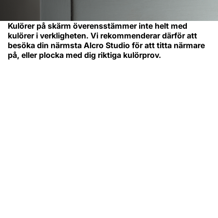
Kulörer på skärm överensstämmer inte helt med
kulörer i verkligheten. Vi rekommenderar därför att
besöka din närmsta Alcro Studio för att titta närmare
på, eller plocka med dig riktiga kulörprov.