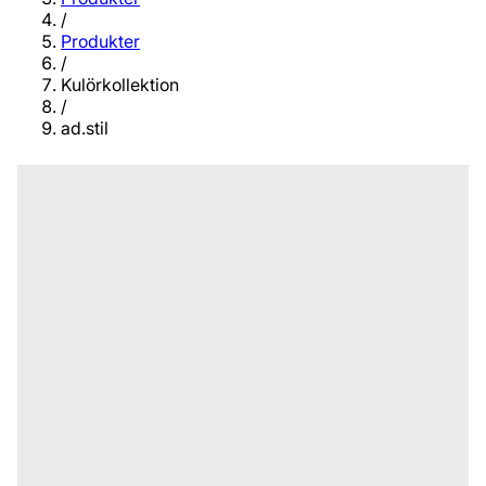
/
Produkter
/
Kulörkollektion
/
ad.stil
En palett med fjorton naturliga nyanser
som ger en vilsam, harmonisk atmosfär.