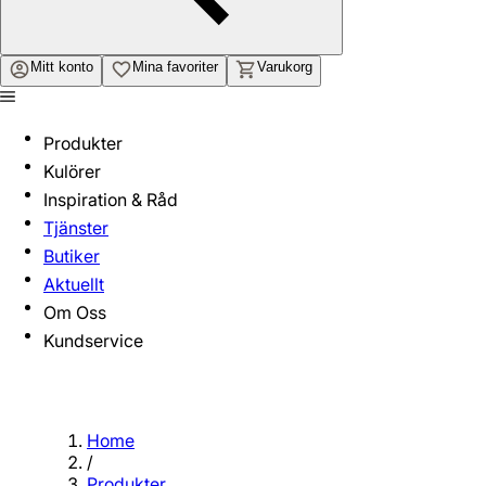
Mitt konto
Mina favoriter
Varukorg
Produkter
Kulörer
Inspiration & Råd
Tjänster
Butiker
Aktuellt
Om Oss
Kundservice
Home
/
Produkter