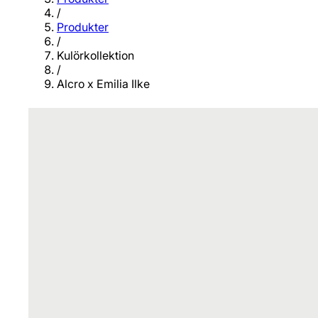
/
Produkter
/
Kulörkollektion
/
Alcro x Emilia Ilke