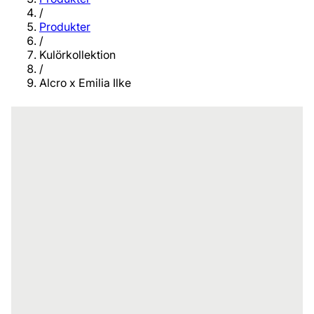
/
Produkter
/
Kulörkollektion
/
Alcro x Emilia Ilke
En exklusiv kulörkollektion i samarbete
med konstnären Emilia Ilke. Upplev 12
kulörer inspirerade av Emilias tavlor och
konst, minnen och historier.