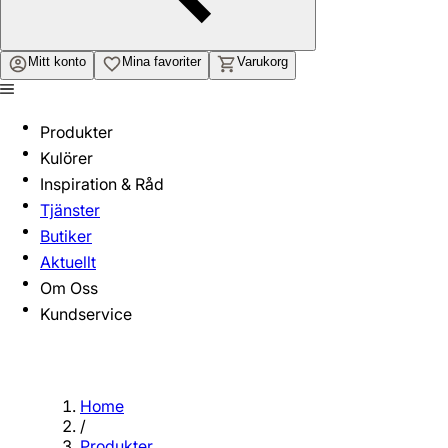
Mitt konto
Mina favoriter
Varukorg
Produkter
Kulörer
Inspiration & Råd
Tjänster
Butiker
Aktuellt
Om Oss
Kundservice
Home
/
Produkter