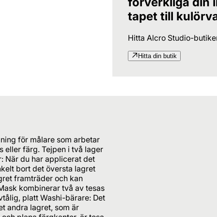
förverkliga din
tapet till kulörv
Hitta Alcro Studio-butik
Hitta din butik
gning för målare som arbetar
 eller färg. Tejpen i två lager
 När du har applicerat det
nkelt bort det översta lagret
agret framträder och kan
n Mask kombinerar två av tesas
tålig, platt Washi-bärare: Det
t andra lagret, som är
 och plana färgkanter, är tesa