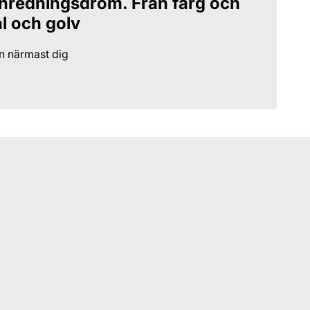
 inredningsdröm. Från färg och
al och golv
en närmast dig