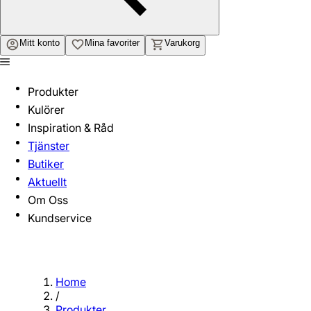
Mitt konto
Mina favoriter
Varukorg
Produkter
Kulörer
Inspiration & Råd
Tjänster
Butiker
Aktuellt
Om Oss
Kundservice
Home
/
Produkter