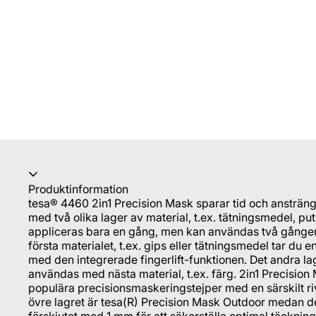
Produktinformation
tesa® 4460 2in1 Precision Mask sparar tid och ansträn
med två olika lager av material, t.ex. tätningsmedel, puts
appliceras bara en gång, men kan användas två gånger:
första materialet, t.ex. gips eller tätningsmedel tar du e
med den integrerade fingerlift-funktionen. Det andra l
användas med nästa material, t.ex. färg. 2in1 Precisio
populära precisionsmaskeringstejper med en särskilt riv
övre lagret är tesa(R) Precision Mask Outdoor medan de
förskjutet med 1 mm för att säkerställa optimal täckning