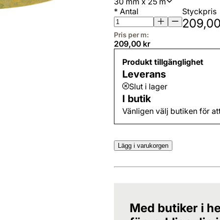
30 mm x 25 m
*
Antal
Styckpris
209,00
Pris per m:
209,00 kr
Produkt tillgänglighet
Leverans
Slut i lager
I butik
Vänligen välj butiken för at
Lägg i varukorgen
Med butiker i he