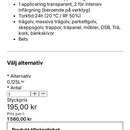
1 applicering transparent, 2 för intensiv
infärgning (beroende på verktyg)
Torktid:24h (20 °C / RF 50%)
trägolv, massiva trägolv, parkettgolv,
skeppsgolv, trappor, träpanel, möbler, OSB, Trä,
kork, bänkskivor
Bets
Välj alternativ
*
Alternativ
0,125L
*
Antal
Styckpris
195,00 kr
Pris per l:
1 560,00 kr
Produkt tillgänglighet