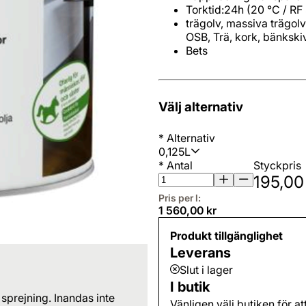
Torktid:24h (20 °C / R
trägolv, massiva trägolv
OSB, Trä, kork, bänkski
Bets
Välj alternativ
*
Alternativ
0,125L
*
Antal
Styckpris
195,00
Pris per l:
1 560,00 kr
Produkt tillgänglighet
Leverans
Slut i lager
I butik
 sprejning. Inandas inte
Vänligen välj butiken för at