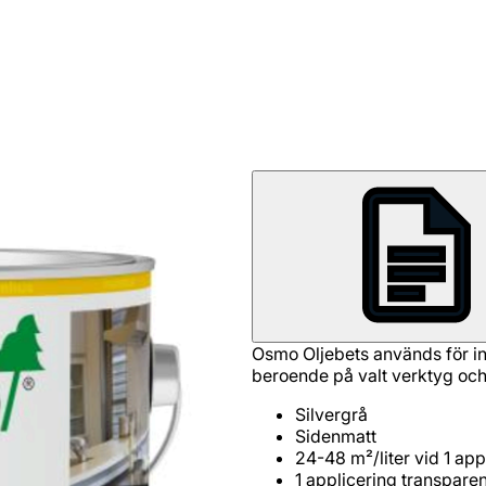
Osmo Oljebets används för inf
beroende på valt verktyg och 
Silvergrå
Sidenmatt
24-48 m²/liter vid 1 app
1 applicering transparen