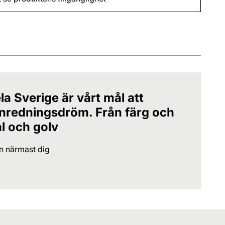
la Sverige är vårt mål att
 inredningsdröm. Från färg och
al och golv
en närmast dig