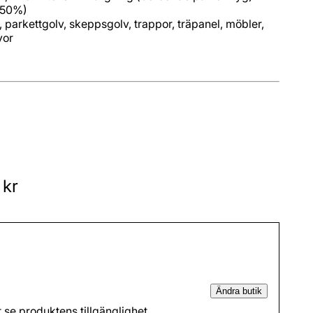
F 50%)
, parkettgolv, skeppsgolv, trappor, träpanel, möbler,
vor
 kr
Ändra butik
t se produktens tillgänglighet