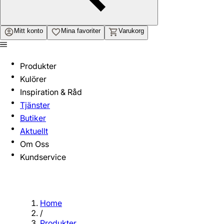
Mitt konto
Mina favoriter
Varukorg
Produkter
Kulörer
Inspiration & Råd
Tjänster
Butiker
Aktuellt
Om Oss
Kundservice
Home
/
Produkter