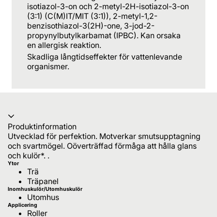
isotiazol-3-on och 2-metyl-2H-isotiazol-3-on
(3:1) (C(M)IT/MIT (3:1)), 2-metyl-1,2-
benzisothiazol-3(2H)-one, 3-jod-2-
propynylbutylkarbamat (IPBC). Kan orsaka
en allergisk reaktion.
Skadliga långtidseffekter för vattenlevande
organismer.
Produktinformation
Utvecklad för perfektion. Motverkar smutsupptagning
och svartmögel. Oöverträffad förmåga att hålla glans
och kulör*. .
Ytor
Trä
Träpanel
Inomhuskulör/Utomhuskulör
Utomhus
Applicering
Roller