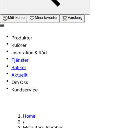
Mitt konto
Mina favoriter
Varukorg
Produkter
Kulörer
Inspiration & Råd
Tjänster
Butiker
Aktuellt
Om Oss
Kundservice
Home
/
Metallfärg Inomhus