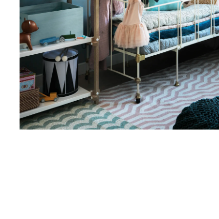
ad.finess lackfärg
Extremt tålig och ger en hård och vacker yta. Finns i
tre glansgrader och passar på metallytor inomhus men
även på snickerier.