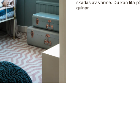
skadas av värme. Du kan lita på
gulnar.
Enkel applicering
El
Hos oss hittar du metallfärg som är enkel att applicera
Nym
med pensel, roller eller spruta och skapar en jämn och
ele
slät yta.