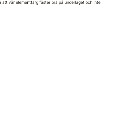
 att vår elementfärg fäster bra på underlaget och inte
ementfärg
ålade element kan ge ditt rum ett stort lyft. Alcro
mentfärg gulnar inte och fäster bra.