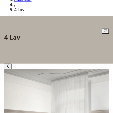
/
4 Lav
4 Lav