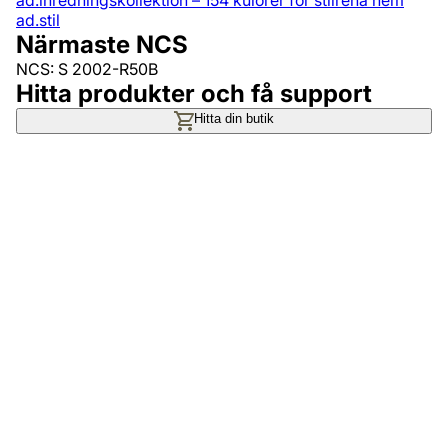
ad.inredningskollektion – 154 kulörer för stilrena hem
ad.stil
Närmaste NCS
NCS: S 2002-R50B
Hitta produkter och få support
Hitta din butik