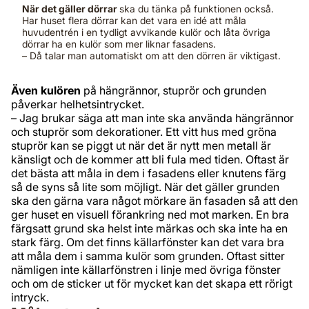
När det gäller dörrar
ska du tänka på funktionen också.
Har huset flera dörrar kan det vara en idé att måla
huvudentrén i en tydligt avvikande kulör och låta övriga
dörrar ha en kulör som mer liknar fasadens.
– Då talar man automatiskt om att den dörren är viktigast.
Även kulören
på hängrännor, stuprör och grunden
påverkar helhetsintrycket.
– Jag brukar säga att man inte ska använda hängrännor
och stuprör som dekorationer. Ett vitt hus med gröna
stuprör kan se piggt ut när det är nytt men metall är
känsligt och de kommer att bli fula med tiden. Oftast är
det bästa att måla in dem i fasadens eller knutens färg
så de syns så lite som möjligt. När det gäller grunden
ska den gärna vara något mörkare än fasaden så att den
ger huset en visuell förankring ned mot marken. En bra
färgsatt grund ska helst inte märkas och ska inte ha en
stark färg. Om det finns källarfönster kan det vara bra
att måla dem i samma kulör som grunden. Oftast sitter
nämligen inte källarfönstren i linje med övriga fönster
och om de sticker ut för mycket kan det skapa ett rörigt
intryck.