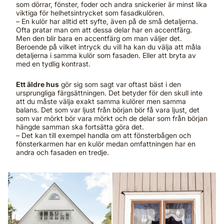
som dörrar, fönster, foder och andra snickerier är minst lika
viktiga för helhetsintrycket som fasadkulören.
– En kulör har alltid ett syfte, även på de små detaljerna.
Ofta pratar man om att dessa delar har en accentfärg.
Men den blir bara en accentfärg om man väljer det.
Beroende på vilket intryck du vill ha kan du välja att måla
detaljerna i samma kulör som fasaden. Eller att bryta av
med en tydlig kontrast.
Ett äldre hus
gör sig som sagt var oftast bäst i den
ursprungliga färgsättningen. Det betyder för den skull inte
att du måste välja exakt samma kulörer men samma
balans. Det som var ljust från början bör få vara ljust, det
som var mörkt bör vara mörkt och de delar som från början
hängde samman ska fortsätta göra det.
– Det kan till exempel handla om att fönsterbågen och
fönsterkarmen har en kulör medan omfattningen har en
andra och fasaden en tredje.