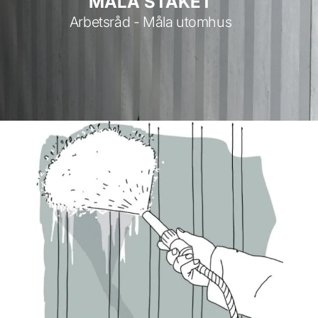
MÅLA STAKET
Arbetsråd - Måla utomhus