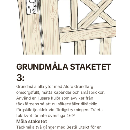
GRUNDMÅLA STAKETET
3:
Grundmåla alla ytor med Alcro Grundfärg
omsorgsfullt, mätta kapändar och småsprickor.
Använd en ljusare kulör som avviker från
täckfärgens så att du säkerställer tillräcklig
färgskikttjocklek vid färdigstrykningen. Träets
fuktkvot får inte överstiga 16%.
Måla staketet
Täckmåla två gånger med Bestå Utsikt för en