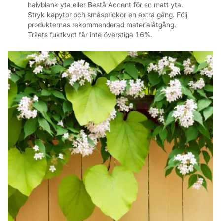
halvblank yta eller Bestå Accent för en matt yta.
Stryk kapytor och småsprickor en extra gång. Följ
produkternas rekommenderad materialåtgång.
Träets fuktkvot får inte överstiga 16%.