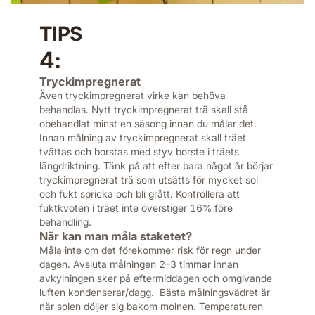
TIPS
4:
Tryckimpregnerat
Även tryckimpregnerat virke kan behöva
behandlas. Nytt tryckimpregnerat trä skall stå
obehandlat minst en säsong innan du målar det.
Innan målning av tryckimpregnerat skall träet
tvättas och borstas med styv borste i träets
längdriktning. Tänk på att efter bara något år börjar
tryckimpregnerat trä som utsätts för mycket sol
och fukt spricka och bli grått. Kontrollera att
fuktkvoten i träet inte överstiger 16% före
behandling.
När kan man måla staketet?
Måla inte om det förekommer risk för regn under
dagen. Avsluta målningen 2–3 timmar innan
avkylningen sker på eftermiddagen och omgivande
luften kondenserar/dagg. Bästa målningsvädret är
när solen döljer sig bakom molnen. Temperaturen