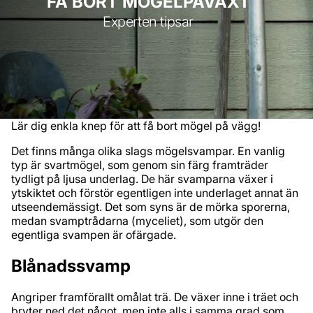
FÅ BORT MÖGELPÅVÄXT
Experten tipsar
Lär dig enkla knep för att få bort mögel på vägg!
Det finns många olika slags mögelsvampar. En vanlig
typ är svartmögel, som genom sin färg framträder
tydligt på ljusa underlag. De här svamparna växer i
ytskiktet och förstör egentligen inte underlaget annat än
utseendemässigt. Det som syns är de mörka sporerna,
medan svamptrådarna (myceliet), som utgör den
egentliga svampen är ofärgade.
Blånadssvamp
Angriper framförallt omålat trä. De växer inne i träet och
bryter ned det något, men inte alls i samma grad som