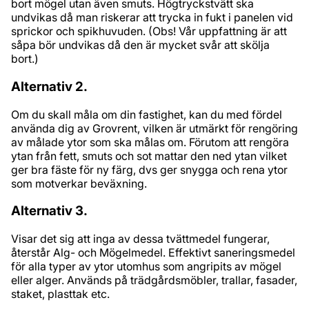
bort mögel utan även smuts. Högtryckstvätt ska
undvikas då man riskerar att trycka in fukt i panelen vid
sprickor och spikhuvuden. (Obs! Vår uppfattning är att
såpa bör undvikas då den är mycket svår att skölja
bort.)
Alternativ 2.
Om du skall måla om din fastighet, kan du med fördel
använda dig av Grovrent, vilken är utmärkt för rengöring
av målade ytor som ska målas om. Förutom att rengöra
ytan från fett, smuts och sot mattar den ned ytan vilket
ger bra fäste för ny färg, dvs ger snygga och rena ytor
som motverkar beväxning.
Alternativ 3.
Visar det sig att inga av dessa tvättmedel fungerar,
återstår Alg- och Mögelmedel. Effektivt saneringsmedel
för alla typer av ytor utomhus som angripits av mögel
eller alger. Används på trädgårdsmöbler, trallar, fasader,
staket, plasttak etc.