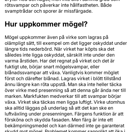
rötsvampar och påverkar inte hållfastheten. Både
svamptrådar och sporer är missfärgade.
Hur uppkommer mögel?
Mögel uppkommer även på virke som lagras på
olämpligt sätt, till exempel om det ligger oskyddat under
längre tids nederbörd. När virket har köpts ska det
således inte ligga oskyddat, särskilt inte under den
varma årstiden. Har det regnat på virket och det är
fuktigt ute, börjar snart mögelsvampar, eller
blånadssvampar att växa. Vanligtvis kommer möglet
först och därefter blånad. Lagras virket i blött tillstånd
ännu längre kan röta uppstå. Man ska inte heller täcka
över virke med presenning så att denna går ända ner till
marken. Markfukten medverkar till att svampar börjar
växa. Virket ska täckas men ligga luftigt. Virke utomhus
ska alltid läggas på underlag så att det kan ske en
luftväxling under presenningen. Färgens funktion är att
försköna och skydda fasaden. Men färg är inte ett
bekämpningsmedel och kan därmed inte ge garanterat
skydd mot mögel. Problemet kommer sannolikt att öka i