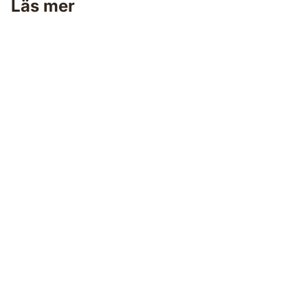
Läs mer
Färgborttagning ute & inne
Hos oss hittar du den kompletta guiden för hur du
använder färgborttagningsmedel för borttagning av olje-,
alkyd och latexfärger. Läs alla tips & råd här!