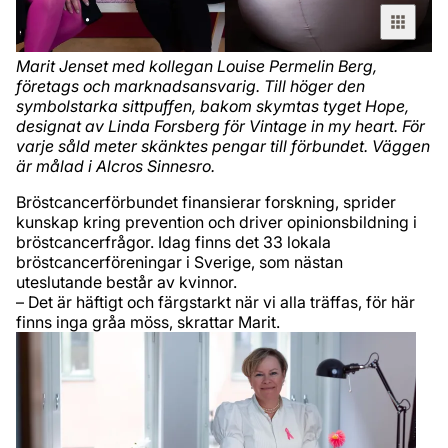
Marit Jenset med kollegan Louise Permelin Berg,
företags och marknadsansvarig. Till höger den
symbolstarka sittpuffen, bakom skymtas tyget Hope,
designat av Linda Forsberg för Vintage in my heart. För
varje såld meter skänktes pengar till förbundet. Väggen
är målad i Alcros Sinnesro.
Bröstcancerförbundet finansierar forskning, sprider
kunskap kring prevention och driver opinionsbildning i
bröstcancerfrågor. Idag finns det 33 lokala
bröstcancerföreningar i Sverige, som nästan
uteslutande består av kvinnor.
– Det är häftigt och färgstarkt när vi alla träffas, för här
finns inga gråa möss, skrattar Marit.