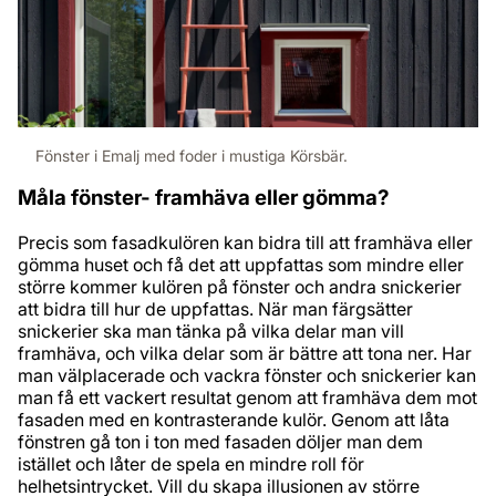
Fönster i Emalj med foder i mustiga Körsbär.
Måla fönster- framhäva eller gömma?
Precis som fasadkulören kan bidra till att framhäva eller
gömma huset och få det att uppfattas som mindre eller
större kommer kulören på fönster och andra snickerier
att bidra till hur de uppfattas. När man färgsätter
snickerier ska man tänka på vilka delar man vill
framhäva, och vilka delar som är bättre att tona ner. Har
man välplacerade och vackra fönster och snickerier kan
man få ett vackert resultat genom att framhäva dem mot
fasaden med en kontrasterande kulör. Genom att låta
fönstren gå ton i ton med fasaden döljer man dem
istället och låter de spela en mindre roll för
helhetsintrycket. Vill du skapa illusionen av större