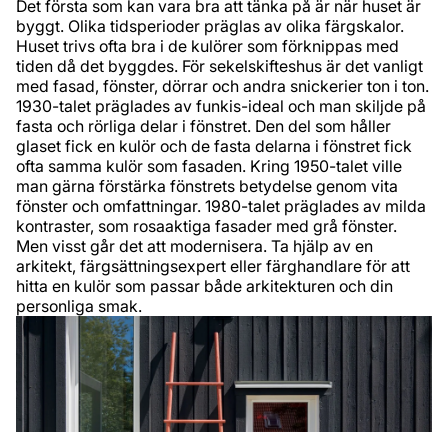
Det första som kan vara bra att tänka på är när huset är
byggt. Olika tidsperioder präglas av olika färgskalor.
Huset trivs ofta bra i de kulörer som förknippas med
tiden då det byggdes. För sekelskifteshus är det vanligt
med fasad, fönster, dörrar och andra snickerier ton i ton.
1930-talet präglades av funkis-ideal och man skiljde på
fasta och rörliga delar i fönstret. Den del som håller
glaset fick en kulör och de fasta delarna i fönstret fick
ofta samma kulör som fasaden. Kring 1950-talet ville
man gärna förstärka fönstrets betydelse genom vita
fönster och omfattningar. 1980-talet präglades av milda
kontraster, som rosaaktiga fasader med grå fönster.
Men visst går det att modernisera. Ta hjälp av en
arkitekt, färgsättningsexpert eller färghandlare för att
hitta en kulör som passar både arkitekturen och din
personliga smak.