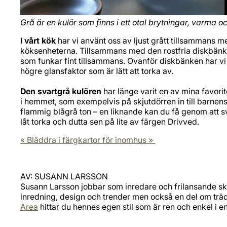
Grå är en kulör som finns i ett otal brytningar, varma 
I vårt kök
har vi använt oss av ljust grått tillsammans 
köksenheterna. Tillsammans med den rostfria diskbänken
som funkar fint tillsammans. Ovanför diskbänken har vi 
högre glansfaktor som är lätt att torka av.
Den svartgrå kulören
har länge varit en av mina favorit
i hemmet, som exempelvis på skjutdörren in till barnens
flammig blågrå ton – en liknande kan du få genom att 
låt torka och dutta sen på lite av färgen Drivved.
« Bläddra i färgkartor för inomhus »
AV: SUSANN LARSSON
Susann Larsson jobbar som inredare och frilansande sk
inredning, design och trender men också en del om trä
Area
hittar du hennes egen stil som är ren och enkel i en