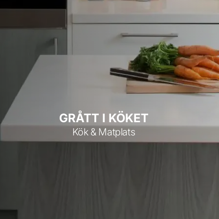
GRÅTT I KÖKET
Kök & Matplats