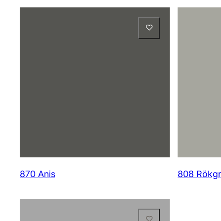
870 Anis
808 Rökg