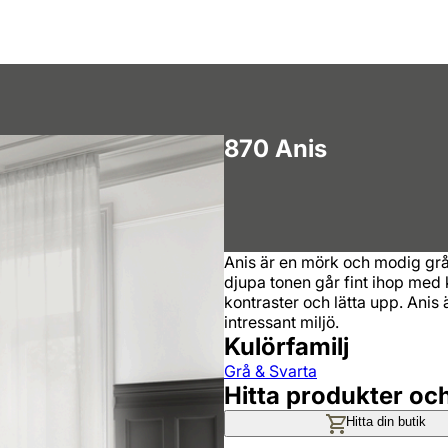
870 Anis
Anis är en mörk och modig grå
djupa tonen går fint ihop med k
kontraster och lätta upp. Anis
intressant miljö.
Kulörfamilj
Grå & Svarta
Hitta produkter oc
Hitta din butik