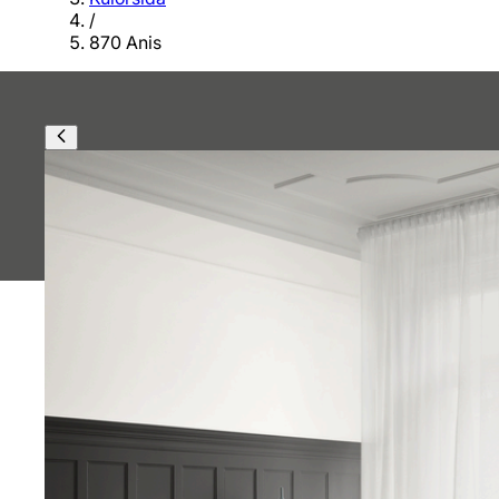
/
870 Anis