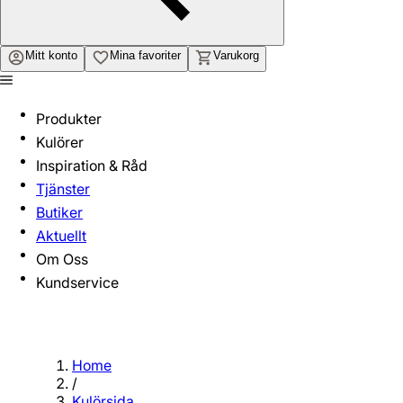
Mitt konto
Mina favoriter
Varukorg
Produkter
Kulörer
Inspiration & Råd
Tjänster
Butiker
Aktuellt
Om Oss
Kundservice
Home
/
Kulörsida