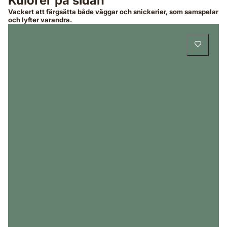
Kulörer på sidan
Vackert att färgsätta både väggar och snickerier, som samspelar
och lyfter varandra.