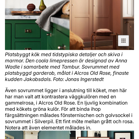
Platsbyggt kök med tidstypiska detaljer och skiva i
marmor. Den coola limepressen är designad av Anna
Wadle i samarbete med Tambur. Sovrummet med
platsbyggd garderob, målat i Alcros Old Rose, finaste
kudden Jakobsdals. Foto: Jonas Ingerstedt
Även sovrummet ligger i anslutning till köket, men här
har man valt att kontrastera väggkulören med en
gammelrosa, i Alcros Old Rose. En ljuvlig kombination
med kökets gröna kulör. För att binda ihop
färgsättningen målades fönsternischen och golvsockel i
sovrummet i Silverpil. Ett fint möte mellan grått och rosa.
Notera att även elementet målades in.