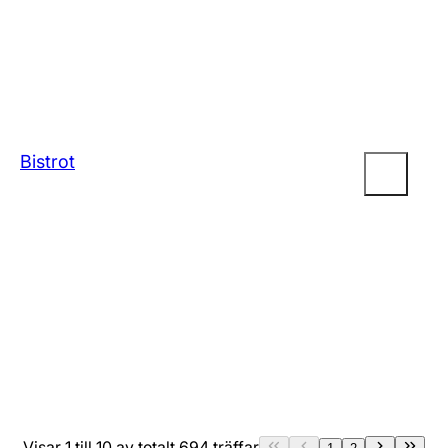
Bistrot
Visar 1 till 10 av totalt 694 träffar