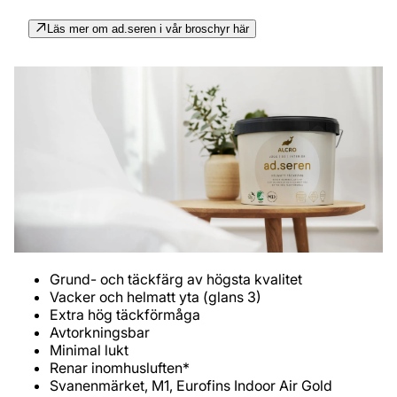
Läs mer om ad.seren i vår broschyr här
Grund- och täckfärg av högsta kvalitet
Vacker och helmatt yta (glans 3)
Extra hög täckförmåga
Avtorkningsbar
Minimal lukt
Renar inomhusluften*
Svanenmärket, M1, Eurofins Indoor Air Gold